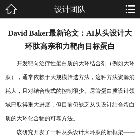


设计团队
网站首页

关于我们
David Baker最新论文：AI从头设计大
装修设计
环肽高亲和力靶向目标蛋白
装修新闻
开发靶向治疗性蛋白质的大环结合剂（例如大环
经典案例
肽），通常依赖于大规模筛选方法，这种方法资源消
优惠活动
耗大，且对结合模式的控制很少。尽管蛋白质设计领
服务流程
域已取得重大进展，但目前仍缺乏从头设计结合蛋白
质的大环化合物的可靠方法。
设计团队
该研究开发了一种从头设计大环肽的新框架——
留言反馈